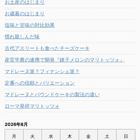
お土産のはじまり
お歳暮のはじまり
塩味と甘味の対比効果
慣れ親しんだ味
古代アスリートも食べたチーズケーキ
産官学農の連携で開発『銚子メロンのマリトッツォ』
マドレーヌ派？フィナンシェ派？
定番への信頼とバリエーション
マドレーヌとパウンドケーキの製法の違い
ローマ発祥マリトッツォ
2026年8月
月
火
水
木
金
土
日