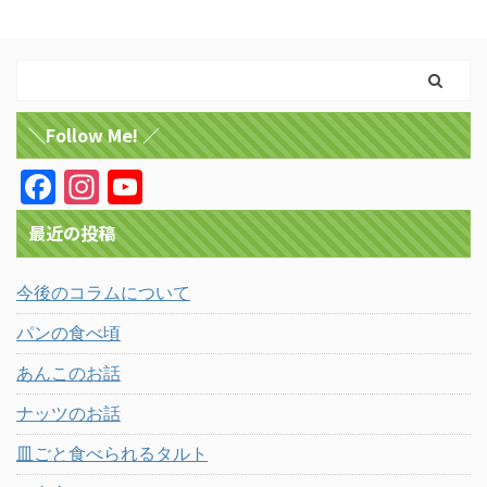
＼Follow Me! ／
F
In
Y
a
st
o
最近の投稿
c
a
u
e
gr
T
今後のコラムについて
b
a
u
パンの食べ頃
o
m
b
あんこのお話
o
e
ナッツのお話
k
皿ごと食べられるタルト